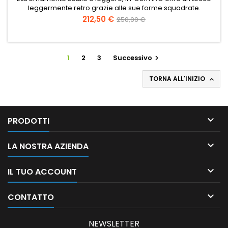
leggermente retro grazie alle sue forme squadrate.
Prezzo
Prezzo
212,50 €
250,00 €
base
1
2
3
Successivo

TORNA ALL'INIZIO


PRODOTTI

LA NOSTRA AZIENDA

IL TUO ACCOUNT

CONTATTO
NEWSLETTER