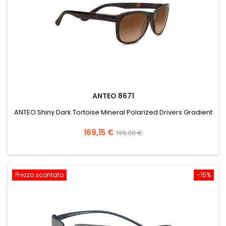
ANTEO 8671
ANTEO Shiny Dark Tortoise Mineral Polarized Drivers Gradient
Prezzo
Prezzo
169,15 €
199,00 €
base
Prezzo scontato
-15%