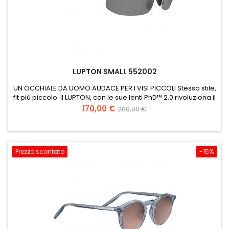
LUPTON SMALL 552002
UN OCCHIALE DA UOMO AUDACE PER I VISI PICCOLI Stesso stile,
fit più piccolo. Il LUPTON, con le sue lenti PhD™ 2.0 rivoluziona il
campo dell'occhialeria. Un occhiale pensato per i visi più
Prezzo
Prezzo
170,00 €
200,00 €
piccoli e realizzato nel rispetto dell'ambiente con materiali
base
ecosostenibili. Il LUPTON offre anche cerniere a scomparsa e
naselli regolabili per il massimo comfort a...
Prezzo scontato
-15%