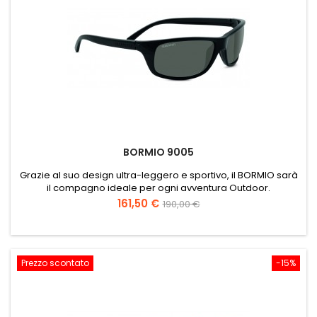
BORMIO 9005
Grazie al suo design ultra-leggero e sportivo, il BORMIO sarà
il compagno ideale per ogni avventura Outdoor.
Prezzo
Prezzo
161,50 €
190,00 €
base
Prezzo scontato
-15%