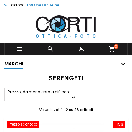
Telefono:
+39 0341 68 14 84
0



shopping_cart
MARCHI
SERENGETI
Prezzo, da meno caro a più caro

Visualizzati 1-12 su 36 articoli
Prezzo scontato
-15%