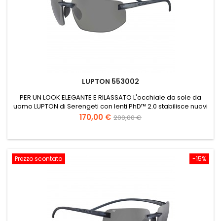
LUPTON 553002
PER UN LOOK ELEGANTE E RILASSATO L'occhiale da sole da
uomo LUPTON di Serengeti con lenti PhD™ 2.0 stabilisce nuovi
parametri nel mercato dell'occhialeria. Realizzato in nylon
Prezzo
Prezzo
170,00 €
200,00 €
ecologico, il LUPTON è un occhiale da sole ecosostenibile
base
dotato di cerniere a scomparsa e naselli regolabili, per un
comfort a lungo. Decidere di indossarlo sarà la decisione...
Prezzo scontato
-15%