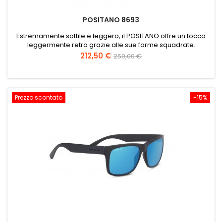
POSITANO 8693
Estremamente sottile e leggero, il POSITANO offre un tocco
leggermente retro grazie alle sue forme squadrate.
Prezzo
Prezzo
212,50 €
250,00 €
base
Prezzo scontato
-15%