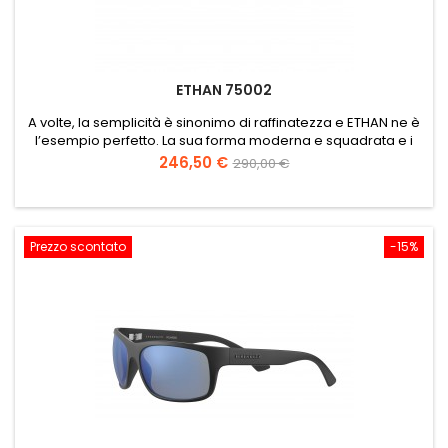
ETHAN 75002
A volte, la semplicità è sinonimo di raffinatezza e ETHAN ne è
l’esempio perfetto. La sua forma moderna e squadrata e i
bordi strutturali gli conferiscono un tocco vintage,
Prezzo
Prezzo
246,50 €
290,00 €
rendendolo un accessorio indispensabile. Questi occhiali da
base
sole unisex incarnano la tradizione Serengeti essendo
prodotti con acetato ecosostenibile realizzato a mano e...
Prezzo scontato
-15%