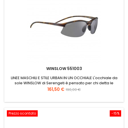
WINSLOW 551003
LINEE MASCHILI E STILE URBAN IN UN OCCHIALE L'occhiale da
sole WINSLOW di Serengeti è pensato per chi detta le
tendenze. Offre una protezione visiva assoluta grazie alle
Prezzo
Prezzo
161,50 €
190,00 €
lenti SATURN, mentre la montatura ecosostenibile rispetta
base
l'ambiente. Le cerniere a scomparsa e i naselli regolabili
offrono un comfort a lungo termine. Gli occhiali da sole da
uomo...
Prezzo scontato
-15%