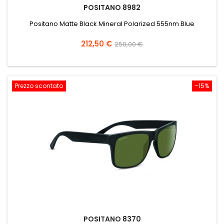
POSITANO 8982
Positano Matte Black Mineral Polarized 555nm Blue
Prezzo
Prezzo
212,50 €
250,00 €
base
Prezzo scontato
-15%
POSITANO 8370