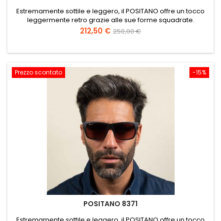
Estremamente sottile e leggero, il POSITANO offre un tocco
leggermente retro grazie alle sue forme squadrate.
Prezzo
Prezzo
212,50 €
250,00 €
base
Prezzo scontato
-15%
POSITANO 8371
Estremamente sottile e leggero, il POSITANO offre un tocco