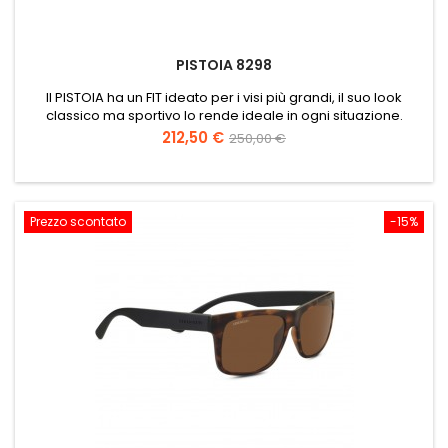
PISTOIA 8298
Il PISTOIA ha un FIT ideato per i visi più grandi, il suo look
classico ma sportivo lo rende ideale in ogni situazione.
Prezzo
Prezzo
212,50 €
250,00 €
base
Prezzo scontato
-15%