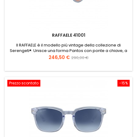
RAFFAELE 41001
Il RAFFAELE è il modello più vintage della collezione di
Serengeti®. Unisce una forma Pantos con ponte a chiave, a
raffinati inserti in metallo. Il risultato è un design retro e non
Prezzo
Prezzo
246,50 €
290,00 €
convenzionale.
base
Prezzo scontato
-15%