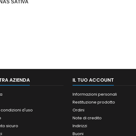
NAS SATIVA
TRA AZIENDA
IL TUO ACCOUNT
a
Informazioni personali
Restituzione prodotto
 condizioni d'uso
Ordini
o
Note di credito
o sicuro
Indirizzi
ci
Buoni