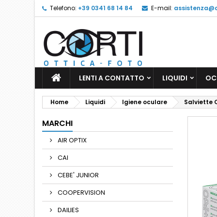
Telefono:
+39 0341 68 14 84
E-mail:
assistenza@oc
LENTI A CONTATTO
LIQUIDI
OC
Home
Liquidi
Igiene oculare
Salviette
MARCHI
AIR OPTIX
CAI
CEBE' JUNIOR
COOPERVISION
DAILIES