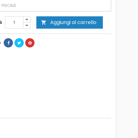
Aggiungi al carrello
à

i