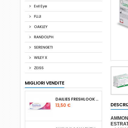
Evil Eye
FUJI
OAKLEY
RANDOLPH
SERENGETI
WILEY X
ZEISS
MIGLIORI VENDITE
DAILIES FRESHLOOK ONE DAY COLOR 10L
DESCRI
Prezzo
13,50 €
AMMONI
ESTRAT