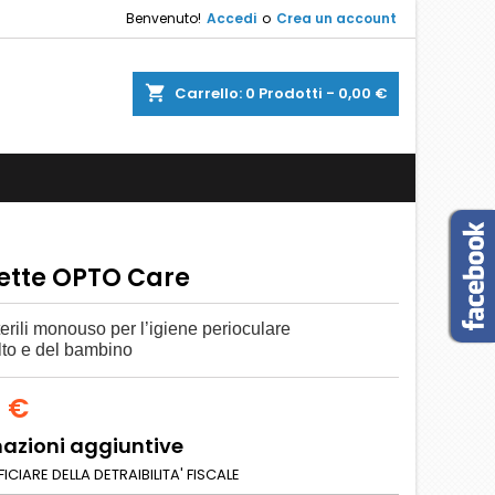
Benvenuto!
Accedi
o
Crea un account
shopping_cart
Carrello:
0
Prodotti - 0,00 €
iette OPTO Care
terili monouso
per l’igiene perioculare
lto e del bambino
0 €
azioni aggiuntive
ICIARE DELLA DETRAIBILITA' FISCALE