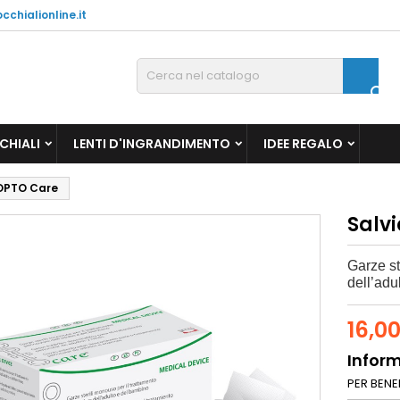
chialionline.it

CHIALI
LENTI D'INGRANDIMENTO
IDEE REGALO
 OPTO Care
Salv
Garze s
dell’adu
16,0
Inform
PER BENEF