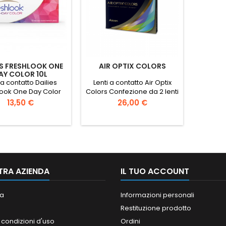
ES FRESHLOOK ONE
AIR OPTIX COLORS
AY COLOR 10L
 a contatto Dailies
Lenti a contatto Air Optix
look One Day Color
Colors Confezione da 2 lenti
ezioni da 10 lenti
Prezzo
Prezzo
13,50 €
26,00 €
TRA AZIENDA
IL TUO ACCOUNT
a
Informazioni personali
Restituzione prodotto
 condizioni d'uso
Ordini