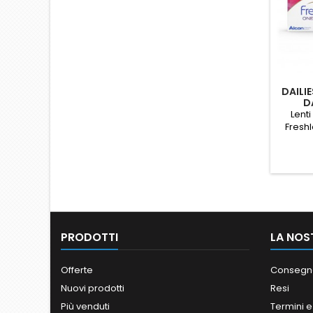
DAILI
D
Lenti
Fresh
Conf
PRODOTTI
LA NOS
Offerte
Consegn
Nuovi prodotti
Resi
Più venduti
Termini e