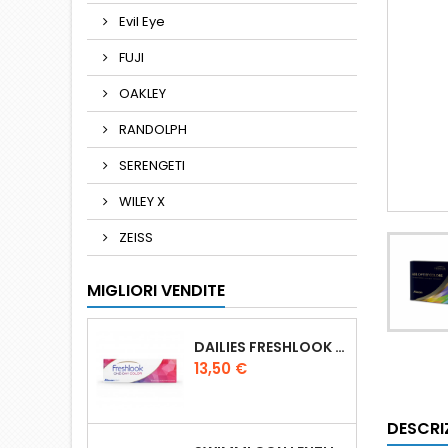
Evil Eye
FUJI
OAKLEY
RANDOLPH
SERENGETI
WILEY X
ZEISS
MIGLIORI VENDITE
DAILIES FRESHLOOK ONE DAY COLOR 10L
Prezzo
13,50 €
DESCRI