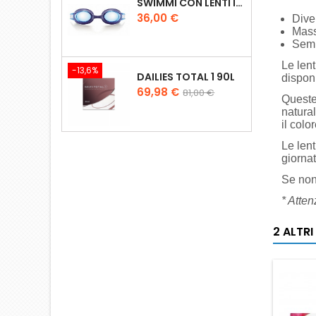
SWIMMI CON LENTI IN DIOTTRIA - MEDIUM
Prezzo
36,00 €
Dive
Mass
Semp
Le lent
-13,6%
DAILIES TOTAL 1 90L
disponi
Prezzo
Prezzo
69,98 €
81,00 €
Queste 
base
natura
il colo
Le lent
giornat
Se non 
* Atten
2 ALTR