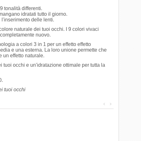
9 tonalità differenti.
mangano idratati tutto il giorno.
 l'inserimento delle lenti.
lore naturale dei tuoi occhi. I 9 colori vivaci
ook completamente nuovo.
logia a colori 3 in 1 per un effetto effetto
rmedia e una esterna. La loro unione permette che
e un effetto naturale.
ei tuoi occhi e un'idratazione ottimale per tutta la
0.
ei tuoi occhi
<
>