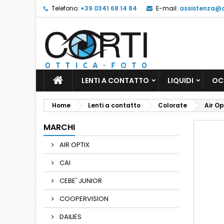
Telefono:
+39 0341 68 14 84
E-mail:
assistenza@oc
LENTI A CONTATTO
LIQUIDI
OC
Home
Lenti a contatto
Colorate
Air Op
MARCHI
AIR OPTIX
CAI
CEBE' JUNIOR
COOPERVISION
DAILIES