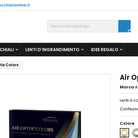
chialionline.it

CHIALI
LENTI D'INGRANDIMENTO
IDEE REGALO
tix Colors
Air O
Marca
A
Lenti a c
Confezio
Colore
ST
GREY
GR