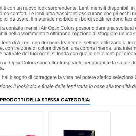
rtiti con un nuovo look sorprendente.
Lenti mensili disponibili in 
imo comfort.
Le lenti ultra-traspiranti assicurano che gli occhi ri
lici da usare.
Il materiale morbido e i bordi sottili rendono facile
i a contatto mensili Air Optix Colors possono dare una svolta al co
bili nell’assortimento ti offriranno l’opzione di sfoggiare un l
lenti di Alcon, uno dei nomi leader nel settore, utilizzano la tecno
le, con tre zone di colore diverse: una corona interna, una inte
re naturale dei tuoi occhi si fonda con quello delle lenti per crear
i Air Optix Colors sono ultra-traspiranti, per garantire la salute d
a.
hai bisogno di correggere la vista nel potere sferico seleziona 
zione: il look/colore finale delle lenti varia in base alla tonalità d
I PRODOTTI DELLA STESSA CATEGORIA: