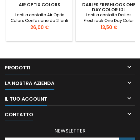
AIR OPTIX COLORS
DAILIES FRESHLOOK ONE
DAY COLOR 10L
Lenti a contatto Air Optix
Lenti a contatto Dailies
Colors Confezione da 2 lenti
Freshlook One Day Color
Confezioni da 10 lenti
Prezzo
Prezzo
26,00 €
13,50 €

PRODOTTI

LA NOSTRA AZIENDA

IL TUO ACCOUNT

CONTATTO
NEWSLETTER