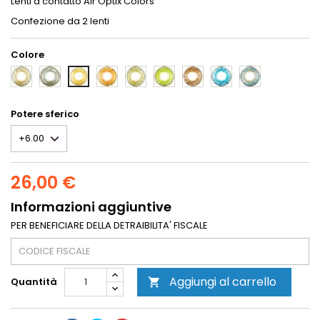
Lenti a contatto Air Optix Colors
Confezione da 2 lenti
Colore
GREY
STERLING
HONEY
GREEN
GEMSTONE-
BROWN
BRILLIANT-
BLUE
PURE-
GREY
GREEN
BLUE
HAZEL
Potere sferico
26,00 €
Informazioni aggiuntive
PER BENEFICIARE DELLA DETRAIBILITA' FISCALE
Aggiungi al carrello
Quantità
