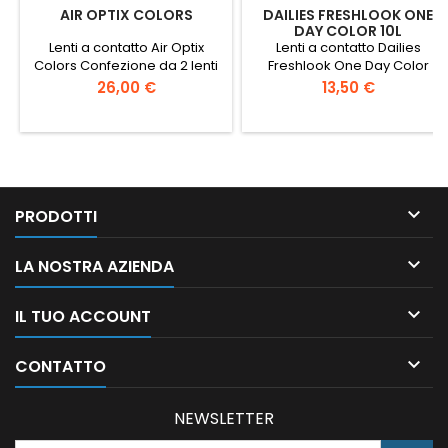
AIR OPTIX COLORS
DAILIES FRESHLOOK ONE
DAY COLOR 10L
Lenti a contatto Air Optix
Lenti a contatto Dailies
Colors Confezione da 2 lenti
Freshlook One Day Color
Confezioni da 10 lenti
Prezzo
Prezzo
26,00 €
13,50 €

PRODOTTI

LA NOSTRA AZIENDA

IL TUO ACCOUNT

CONTATTO
NEWSLETTER