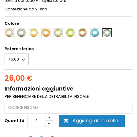
Lenti a contatto Air Optix Colors
Confezione da 2 lenti
Colore
GREY
STERLING
PURE-
HONEY
GREEN
GEMSTONE-
BROWN
BRILLIANT-
BLUE
GREY
HAZEL
GREEN
BLUE
Potere sferico
26,00 €
Informazioni aggiuntive
PER BENEFICIARE DELLA DETRAIBILITA' FISCALE
Aggiungi al carrello
Quantità
